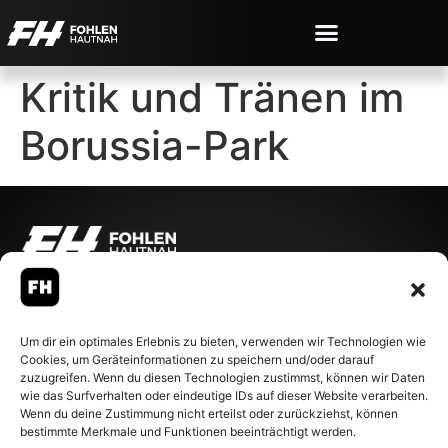
Kritik und Tränen im
Borussia-Park
© 2007-2026 Fohlen-Hautnah.de
– Alle rechte vorbehalten.
Fohlen-Hautnah.de ist ein
Um dir ein optimales Erlebnis zu bieten, verwenden wir Technologien wie
offiziell eingetragenes Magazin
Cookies, um Geräteinformationen zu speichern und/oder darauf
bei der Deutschen
zuzugreifen. Wenn du diesen Technologien zustimmst, können wir Daten
Nationalbibliothek (ISSN 1868-
wie das Surfverhalten oder eindeutige IDs auf dieser Website verarbeiten.
8233). Nachdruck und
Wenn du deine Zustimmung nicht erteilst oder zurückziehst, können
Weiterverarbeitung, auch
bestimmte Merkmale und Funktionen beeinträchtigt werden.
auszugsweise, nur mit