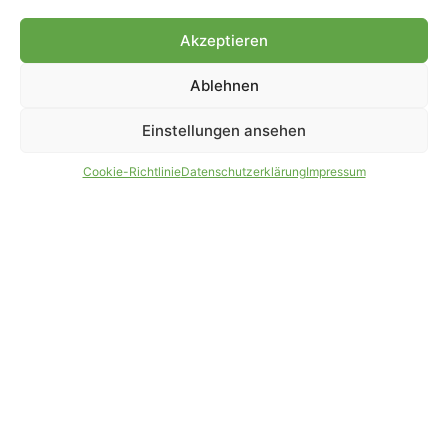
Genehmigung.
Akzeptieren
Ablehnen
IMPRESSUM
DATENSCHUTZ
Einstellungen ansehen
PARTNER WERDEN
AGB
Cookie-Richtlinie
Datenschutzerklärung
Impressum