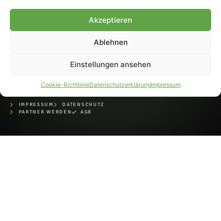
bei der Deutschen
Nationalbibliothek (ISSN 1868-
Akzeptieren
8233). Nachdruck und
Weiterverarbeitung, auch
Ablehnen
auszugsweise, nur mit
Genehmigung.
Einstellungen ansehen
Cookie-Richtlinie
Datenschutzerklärung
Impressum
IMPRESSUM
DATENSCHUTZ
PARTNER WERDEN
AGB