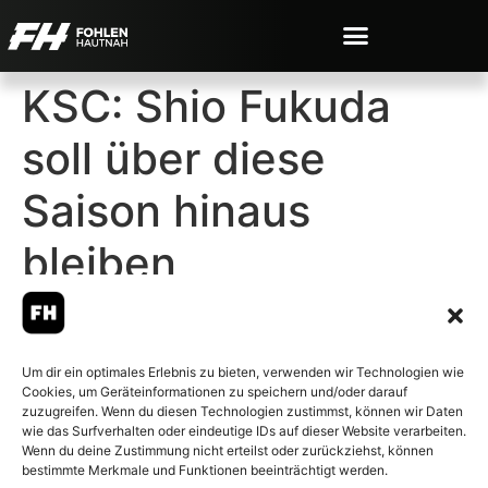
KSC: Shio Fukuda
soll über diese
Saison hinaus
bleiben
Um dir ein optimales Erlebnis zu bieten, verwenden wir Technologien wie
Cookies, um Geräteinformationen zu speichern und/oder darauf
© 2007-2026 Fohlen-Hautnah.de
zuzugreifen. Wenn du diesen Technologien zustimmst, können wir Daten
– Alle rechte vorbehalten.
wie das Surfverhalten oder eindeutige IDs auf dieser Website verarbeiten.
Wenn du deine Zustimmung nicht erteilst oder zurückziehst, können
Fohlen-Hautnah.de ist ein
bestimmte Merkmale und Funktionen beeinträchtigt werden.
offiziell eingetragenes Magazin