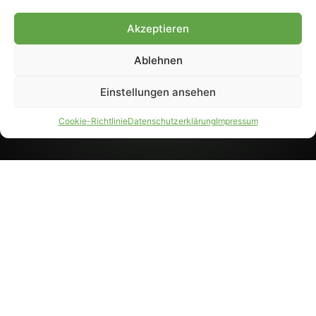
8233). Nachdruck und
Weiterverarbeitung, auch
Akzeptieren
auszugsweise, nur mit
Genehmigung.
Ablehnen
Einstellungen ansehen
IMPRESSUM
DATENSCHUTZ
Cookie-Richtlinie
Datenschutzerklärung
Impressum
PARTNER WERDEN
AGB