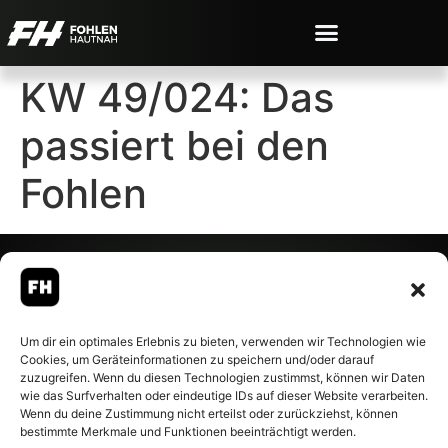
KW 49/024: Das
passiert bei den
Fohlen
© 2007-2026 Fohlen-Hautnah.de
Um dir ein optimales Erlebnis zu bieten, verwenden wir Technologien wie
– Alle rechte vorbehalten.
Cookies, um Geräteinformationen zu speichern und/oder darauf
Fohlen-Hautnah.de ist ein
zuzugreifen. Wenn du diesen Technologien zustimmst, können wir Daten
offiziell eingetragenes Magazin
wie das Surfverhalten oder eindeutige IDs auf dieser Website verarbeiten.
bei der Deutschen
Wenn du deine Zustimmung nicht erteilst oder zurückziehst, können
Nationalbibliothek (ISSN 1868-
bestimmte Merkmale und Funktionen beeinträchtigt werden.