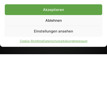
8233). Nachdruck und
Weiterverarbeitung, auch
Akzeptieren
auszugsweise, nur mit
Genehmigung.
Ablehnen
Einstellungen ansehen
IMPRESSUM
DATENSCHUTZ
Cookie-Richtlinie
Datenschutzerklärung
Impressum
PARTNER WERDEN
AGB