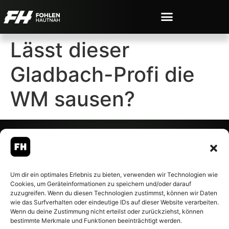
Lässt dieser
Gladbach-Profi die
WM sausen?
© 2007-2026 Fohlen-Hautnah.de
Um dir ein optimales Erlebnis zu bieten, verwenden wir Technologien wie
– Alle rechte vorbehalten.
Cookies, um Geräteinformationen zu speichern und/oder darauf
Fohlen-Hautnah.de ist ein
zuzugreifen. Wenn du diesen Technologien zustimmst, können wir Daten
offiziell eingetragenes Magazin
wie das Surfverhalten oder eindeutige IDs auf dieser Website verarbeiten.
bei der Deutschen
Wenn du deine Zustimmung nicht erteilst oder zurückziehst, können
Nationalbibliothek (ISSN 1868-
bestimmte Merkmale und Funktionen beeinträchtigt werden.