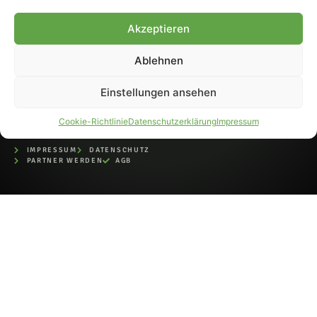
bei der Deutschen
Nationalbibliothek (ISSN 1868-
Akzeptieren
8233). Nachdruck und
Weiterverarbeitung, auch
Ablehnen
auszugsweise, nur mit
Genehmigung.
Einstellungen ansehen
Cookie-Richtlinie
Datenschutzerklärung
Impressum
IMPRESSUM
DATENSCHUTZ
PARTNER WERDEN
AGB