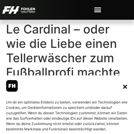
Le Cardinal – oder
wie die Liebe einen
Tellerwäscher zum
Fußballprofi machte
Um dir ein optimales Erlebnis zu bieten, verwenden wir Technologien wie
Cookies, um Geräteinformationen zu speichern und/oder darauf
© 2007-2026 Fohlen-Hautnah.de
zuzugreifen. Wenn du diesen Technologien zustimmst, können wir Daten
– Alle rechte vorbehalten.
wie das Surfverhalten oder eindeutige IDs auf dieser Website verarbeiten.
Wenn du deine Zustimmung nicht erteilst oder zurückziehst, können
Fohlen-Hautnah.de ist ein
bestimmte Merkmale und Funktionen beeinträchtigt werden.
offiziell eingetragenes Magazin