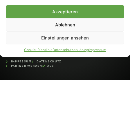
bei der Deutschen
Nationalbibliothek (ISSN 1868-
Akzeptieren
8233). Nachdruck und
Weiterverarbeitung, auch
Ablehnen
auszugsweise, nur mit
Genehmigung.
Einstellungen ansehen
Cookie-Richtlinie
Datenschutzerklärung
Impressum
IMPRESSUM
DATENSCHUTZ
PARTNER WERDEN
AGB