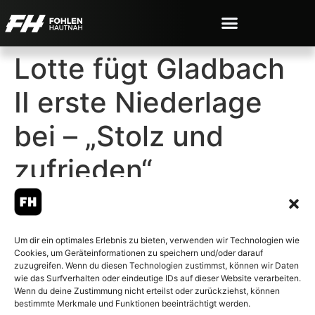
Lotte fügt Gladbach
II erste Niederlage
bei – „Stolz und
zufrieden“
Um dir ein optimales Erlebnis zu bieten, verwenden wir Technologien wie
Cookies, um Geräteinformationen zu speichern und/oder darauf
© 2007-2026 Fohlen-Hautnah.de
zuzugreifen. Wenn du diesen Technologien zustimmst, können wir Daten
– Alle rechte vorbehalten.
wie das Surfverhalten oder eindeutige IDs auf dieser Website verarbeiten.
Wenn du deine Zustimmung nicht erteilst oder zurückziehst, können
Fohlen-Hautnah.de ist ein
bestimmte Merkmale und Funktionen beeinträchtigt werden.
offiziell eingetragenes Magazin