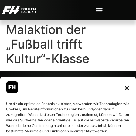
Malaktion der
„Fußball trifft
Kultur“-Klasse
© 2007-2026 Fohlen-Hautnah.de
Um dir ein optimales Erlebnis zu bieten, verwenden wir Technologien wie
– Alle rechte vorbehalten.
Cookies, um Geräteinformationen zu speichern und/oder darauf
Fohlen-Hautnah.de ist ein
zuzugreifen. Wenn du diesen Technologien zustimmst, können wir Daten
offiziell eingetragenes Magazin
wie das Surfverhalten oder eindeutige IDs auf dieser Website verarbeiten.
bei der Deutschen
Wenn du deine Zustimmung nicht erteilst oder zurückziehst, können
Nationalbibliothek (ISSN 1868-
bestimmte Merkmale und Funktionen beeinträchtigt werden.