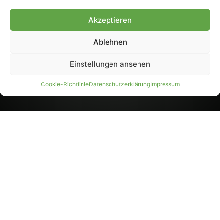
8233). Nachdruck und
Weiterverarbeitung, auch
Akzeptieren
auszugsweise, nur mit
Genehmigung.
Ablehnen
Einstellungen ansehen
IMPRESSUM
DATENSCHUTZ
Cookie-Richtlinie
Datenschutzerklärung
Impressum
PARTNER WERDEN
AGB