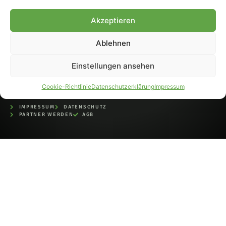
bei der Deutschen
Nationalbibliothek (ISSN 1868-
Akzeptieren
8233). Nachdruck und
Weiterverarbeitung, auch
Ablehnen
auszugsweise, nur mit
Genehmigung.
Einstellungen ansehen
Cookie-Richtlinie
Datenschutzerklärung
Impressum
IMPRESSUM
DATENSCHUTZ
PARTNER WERDEN
AGB