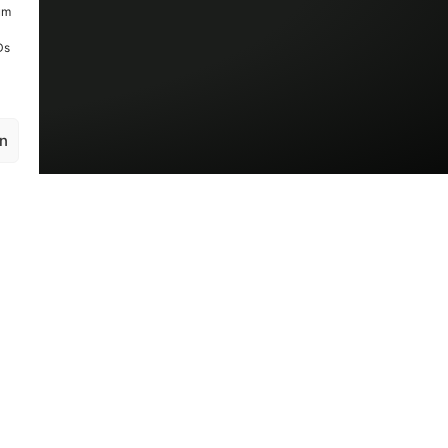
um
Ds
en