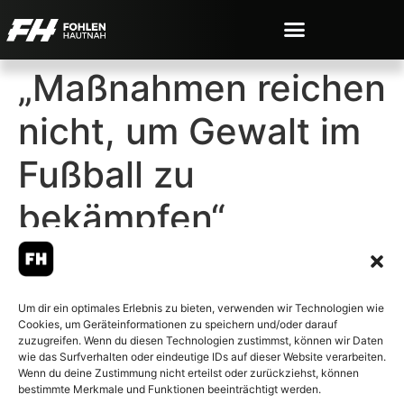
„Maßnahmen reichen
nicht, um Gewalt im
Fußball zu
bekämpfen“
Um dir ein optimales Erlebnis zu bieten, verwenden wir Technologien wie
Cookies, um Geräteinformationen zu speichern und/oder darauf
© 2007-2026 Fohlen-Hautnah.de
zuzugreifen. Wenn du diesen Technologien zustimmst, können wir Daten
– Alle rechte vorbehalten.
wie das Surfverhalten oder eindeutige IDs auf dieser Website verarbeiten.
Wenn du deine Zustimmung nicht erteilst oder zurückziehst, können
Fohlen-Hautnah.de ist ein
bestimmte Merkmale und Funktionen beeinträchtigt werden.
offiziell eingetragenes Magazin