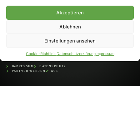
bei der Deutschen
Nationalbibliothek (ISSN 1868-
Akzeptieren
8233). Nachdruck und
Weiterverarbeitung, auch
Ablehnen
auszugsweise, nur mit
Genehmigung.
Einstellungen ansehen
Cookie-Richtlinie
Datenschutzerklärung
Impressum
IMPRESSUM
DATENSCHUTZ
PARTNER WERDEN
AGB