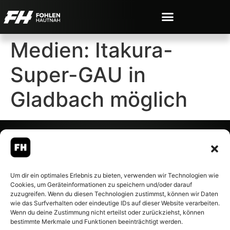
Medien: Itakura-
Super-GAU in
Gladbach möglich
© 2007-2026 Fohlen-Hautnah.de
Um dir ein optimales Erlebnis zu bieten, verwenden wir Technologien wie
– Alle rechte vorbehalten.
Cookies, um Geräteinformationen zu speichern und/oder darauf
Fohlen-Hautnah.de ist ein
zuzugreifen. Wenn du diesen Technologien zustimmst, können wir Daten
offiziell eingetragenes Magazin
wie das Surfverhalten oder eindeutige IDs auf dieser Website verarbeiten.
bei der Deutschen
Wenn du deine Zustimmung nicht erteilst oder zurückziehst, können
Nationalbibliothek (ISSN 1868-
bestimmte Merkmale und Funktionen beeinträchtigt werden.