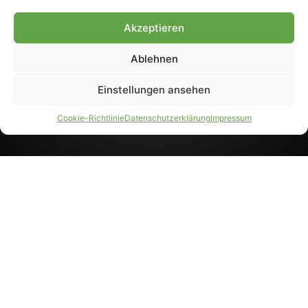
8233). Nachdruck und
Weiterverarbeitung, auch
Akzeptieren
auszugsweise, nur mit
Genehmigung.
Ablehnen
Einstellungen ansehen
IMPRESSUM
DATENSCHUTZ
Cookie-Richtlinie
Datenschutzerklärung
Impressum
PARTNER WERDEN
AGB