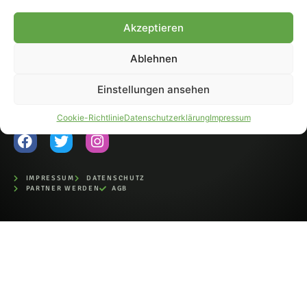
Fohlen-Hautnah.de ist ein
Akzeptieren
offiziell eingetragenes Magazin
bei der Deutschen
Nationalbibliothek (ISSN 1868-
Ablehnen
8233). Nachdruck und
Weiterverarbeitung, auch
Einstellungen ansehen
auszugsweise, nur mit
Genehmigung.
Cookie-Richtlinie
Datenschutzerklärung
Impressum
IMPRESSUM
DATENSCHUTZ
PARTNER WERDEN
AGB