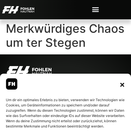
Merkwürdiges Chaos
um ter Stegen
© 2007-2026 Fohlen-Hautnah.de
– Alle rechte vorbehalten.
Fohlen-Hautnah.de ist ein
Um dir ein optimales Erlebnis zu bieten, verwenden wir Technologien wie
offiziell eingetragenes Magazin
Cookies, um Geräteinformationen zu speichern und/oder darauf
bei der Deutschen
zuzugreifen. Wenn du diesen Technologien zustimmst, können wir Daten
Nationalbibliothek (ISSN 1868-
wie das Surfverhalten oder eindeutige IDs auf dieser Website verarbeiten.
8233). Nachdruck und
Wenn du deine Zustimmung nicht erteilst oder zurückziehst, können
Weiterverarbeitung, auch
bestimmte Merkmale und Funktionen beeinträchtigt werden.
auszugsweise, nur mit