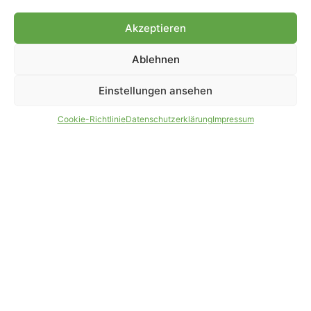
Genehmigung.
Akzeptieren
Ablehnen
IMPRESSUM
DATENSCHUTZ
Einstellungen ansehen
PARTNER WERDEN
AGB
Cookie-Richtlinie
Datenschutzerklärung
Impressum