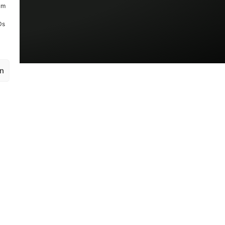
um
Ds
en