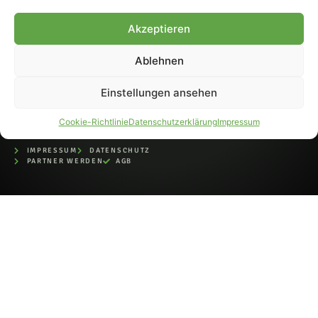
bei der Deutschen
Nationalbibliothek (ISSN 1868-
Akzeptieren
8233). Nachdruck und
Weiterverarbeitung, auch
Ablehnen
auszugsweise, nur mit
Genehmigung.
Einstellungen ansehen
Cookie-Richtlinie
Datenschutzerklärung
Impressum
IMPRESSUM
DATENSCHUTZ
PARTNER WERDEN
AGB