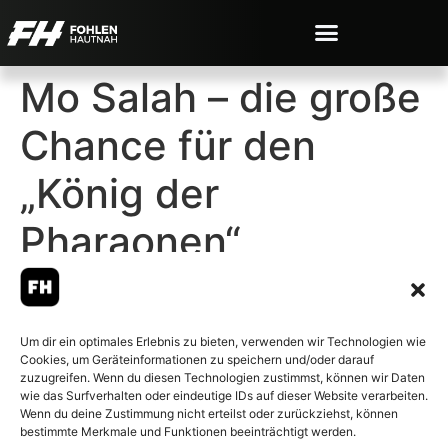
Mo Salah – die große
Chance für den
„König der
Pharaonen“
Um dir ein optimales Erlebnis zu bieten, verwenden wir Technologien wie
Cookies, um Geräteinformationen zu speichern und/oder darauf
© 2007-2026 Fohlen-Hautnah.de
zuzugreifen. Wenn du diesen Technologien zustimmst, können wir Daten
– Alle rechte vorbehalten.
wie das Surfverhalten oder eindeutige IDs auf dieser Website verarbeiten.
Wenn du deine Zustimmung nicht erteilst oder zurückziehst, können
Fohlen-Hautnah.de ist ein
bestimmte Merkmale und Funktionen beeinträchtigt werden.
offiziell eingetragenes Magazin