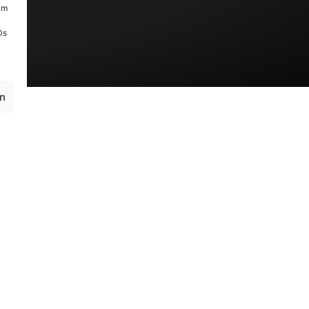
um
Ds
en