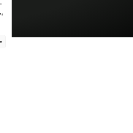
um
Ds
en