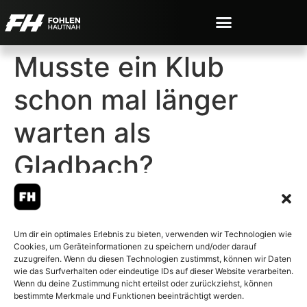
Musste ein Klub
schon mal länger
warten als
Gladbach?
Um dir ein optimales Erlebnis zu bieten, verwenden wir Technologien wie
Cookies, um Geräteinformationen zu speichern und/oder darauf
© 2007-2026 Fohlen-Hautnah.de
zuzugreifen. Wenn du diesen Technologien zustimmst, können wir Daten
– Alle rechte vorbehalten.
wie das Surfverhalten oder eindeutige IDs auf dieser Website verarbeiten.
Wenn du deine Zustimmung nicht erteilst oder zurückziehst, können
Fohlen-Hautnah.de ist ein
bestimmte Merkmale und Funktionen beeinträchtigt werden.
offiziell eingetragenes Magazin