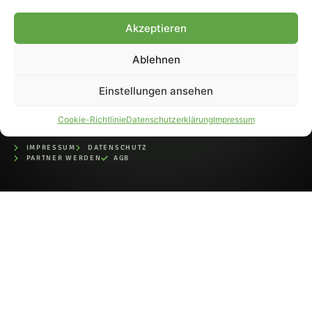
bei der Deutschen
Nationalbibliothek (ISSN 1868-
Akzeptieren
8233). Nachdruck und
Weiterverarbeitung, auch
Ablehnen
auszugsweise, nur mit
Genehmigung.
Einstellungen ansehen
Cookie-Richtlinie
Datenschutzerklärung
Impressum
IMPRESSUM
DATENSCHUTZ
PARTNER WERDEN
AGB