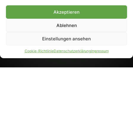
8233). Nachdruck und
Weiterverarbeitung, auch
Akzeptieren
auszugsweise, nur mit
Genehmigung.
Ablehnen
Einstellungen ansehen
IMPRESSUM
DATENSCHUTZ
Cookie-Richtlinie
Datenschutzerklärung
Impressum
PARTNER WERDEN
AGB