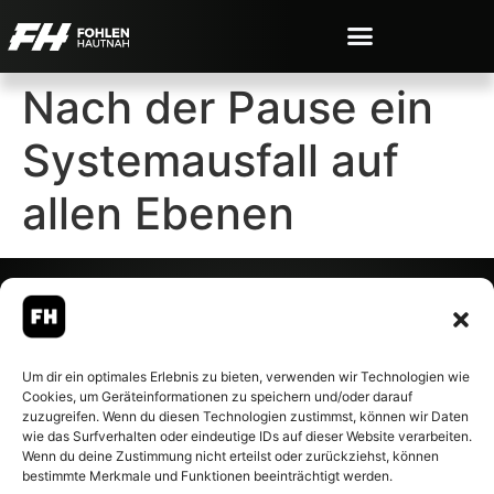
Nach der Pause ein
Systemausfall auf
allen Ebenen
© 2007-2026 Fohlen-Hautnah.de
Um dir ein optimales Erlebnis zu bieten, verwenden wir Technologien wie
– Alle rechte vorbehalten.
Cookies, um Geräteinformationen zu speichern und/oder darauf
Fohlen-Hautnah.de ist ein
zuzugreifen. Wenn du diesen Technologien zustimmst, können wir Daten
offiziell eingetragenes Magazin
wie das Surfverhalten oder eindeutige IDs auf dieser Website verarbeiten.
bei der Deutschen
Wenn du deine Zustimmung nicht erteilst oder zurückziehst, können
Nationalbibliothek (ISSN 1868-
bestimmte Merkmale und Funktionen beeinträchtigt werden.