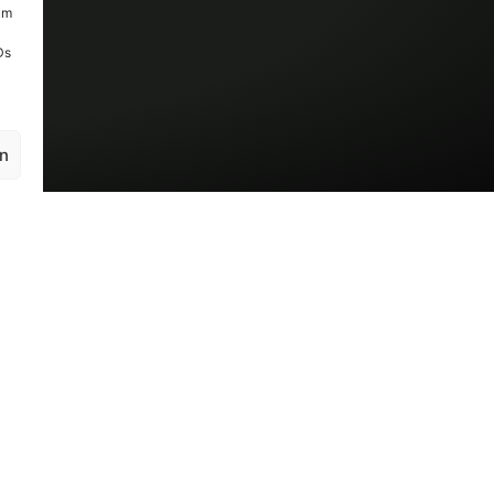
um
Ds
en