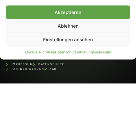
bei der Deutschen
Nationalbibliothek (ISSN 1868-
Akzeptieren
8233). Nachdruck und
Weiterverarbeitung, auch
Ablehnen
auszugsweise, nur mit
Genehmigung.
Einstellungen ansehen
Cookie-Richtlinie
Datenschutzerklärung
Impressum
IMPRESSUM
DATENSCHUTZ
PARTNER WERDEN
AGB