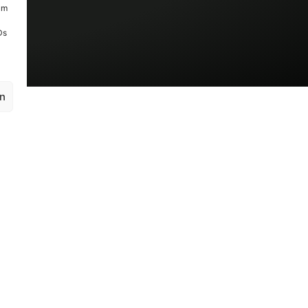
um
Ds
en