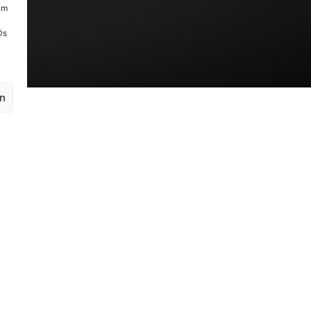
um
Ds
en