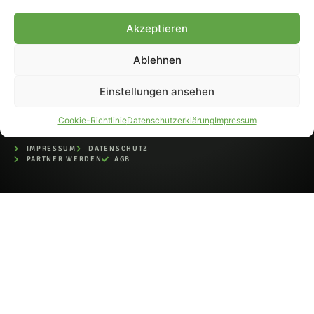
bei der Deutschen
Nationalbibliothek (ISSN 1868-
Akzeptieren
8233). Nachdruck und
Weiterverarbeitung, auch
Ablehnen
auszugsweise, nur mit
Genehmigung.
Einstellungen ansehen
Cookie-Richtlinie
Datenschutzerklärung
Impressum
IMPRESSUM
DATENSCHUTZ
PARTNER WERDEN
AGB