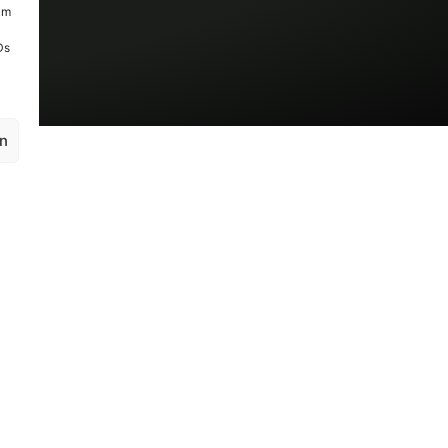
um
Ds
en