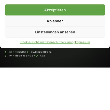
bei der Deutschen
Nationalbibliothek (ISSN 1868-
Akzeptieren
8233). Nachdruck und
Weiterverarbeitung, auch
Ablehnen
auszugsweise, nur mit
Genehmigung.
Einstellungen ansehen
Cookie-Richtlinie
Datenschutzerklärung
Impressum
IMPRESSUM
DATENSCHUTZ
PARTNER WERDEN
AGB