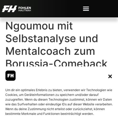
Ngoumou mit
Selbstanalyse und
Mentalcoach zum
Borussia-Comeback
Um dir ein optimales Erlebnis zu bieten, verwenden wir Technologien wie
Cookies, um Geräteinformationen zu speichern und/oder darauf
© 2007-2026 Fohlen-Hautnah.de
zuzugreifen. Wenn du diesen Technologien zustimmst, können wir Daten
– Alle rechte vorbehalten.
wie das Surfverhalten oder eindeutige IDs auf dieser Website verarbeiten.
Wenn du deine Zustimmung nicht erteilst oder zurückziehst, können
Fohlen-Hautnah.de ist ein
bestimmte Merkmale und Funktionen beeinträchtigt werden.
offiziell eingetragenes Magazin