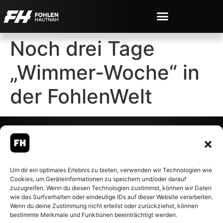
Noch drei Tage
„Wimmer-Woche“ in
der FohlenWelt
© 2007-2026 Fohlen-Hautnah.de
Um dir ein optimales Erlebnis zu bieten, verwenden wir Technologien wie
– Alle rechte vorbehalten.
Cookies, um Geräteinformationen zu speichern und/oder darauf
Fohlen-Hautnah.de ist ein
zuzugreifen. Wenn du diesen Technologien zustimmst, können wir Daten
offiziell eingetragenes Magazin
wie das Surfverhalten oder eindeutige IDs auf dieser Website verarbeiten.
bei der Deutschen
Wenn du deine Zustimmung nicht erteilst oder zurückziehst, können
Nationalbibliothek (ISSN 1868-
bestimmte Merkmale und Funktionen beeinträchtigt werden.