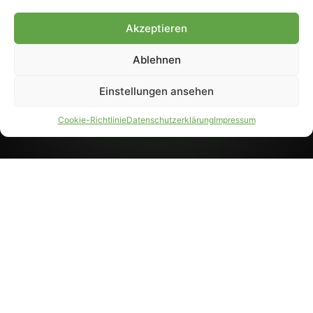
8233). Nachdruck und
Weiterverarbeitung, auch
Akzeptieren
auszugsweise, nur mit
Genehmigung.
Ablehnen
Einstellungen ansehen
IMPRESSUM
DATENSCHUTZ
Cookie-Richtlinie
Datenschutzerklärung
Impressum
PARTNER WERDEN
AGB