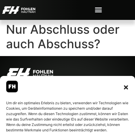
Nur Abschluss oder
auch Abschuss?
© 2007-2026 Fohlen-Hautnah.de
– Alle rechte vorbehalten.
Fohlen-Hautnah.de ist ein
Um dir ein optimales Erlebnis zu bieten, verwenden wir Technologien wie
offiziell eingetragenes Magazin
Cookies, um Geräteinformationen zu speichern und/oder darauf
bei der Deutschen
zuzugreifen. Wenn du diesen Technologien zustimmst, können wir Daten
Nationalbibliothek (ISSN 1868-
wie das Surfverhalten oder eindeutige IDs auf dieser Website verarbeiten.
8233). Nachdruck und
Wenn du deine Zustimmung nicht erteilst oder zurückziehst, können
Weiterverarbeitung, auch
bestimmte Merkmale und Funktionen beeinträchtigt werden.
auszugsweise, nur mit