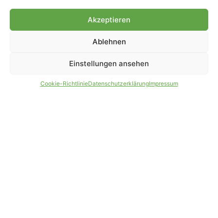
Genehmigung.
Akzeptieren
Ablehnen
IMPRESSUM
DATENSCHUTZ
Einstellungen ansehen
PARTNER WERDEN
AGB
Cookie-Richtlinie
Datenschutzerklärung
Impressum