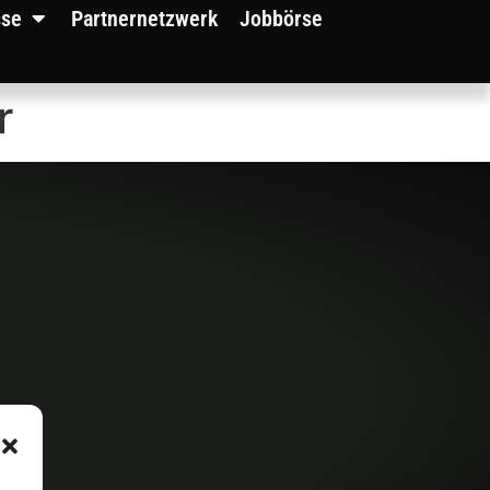
sse
Partnernetzwerk
Jobbörse
r