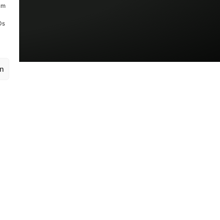
um
Ds
en