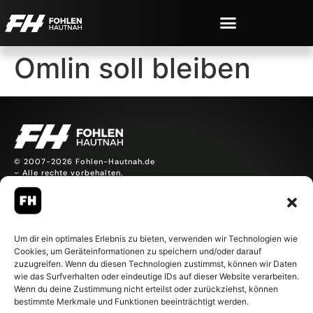
Omlin soll bleiben
© 2007-2026 Fohlen-Hautnah.de
– Alle rechte vorbehalten.
Fohlen-Hautnah.de ist ein
offiziell eingetragenes Magazin
bei der Deutschen
Nationalbibliothek (ISSN 1868-
Um dir ein optimales Erlebnis zu bieten, verwenden wir Technologien wie
8233). Nachdruck und
Cookies, um Geräteinformationen zu speichern und/oder darauf
Weiterverarbeitung, auch
zuzugreifen. Wenn du diesen Technologien zustimmst, können wir Daten
auszugsweise, nur mit
wie das Surfverhalten oder eindeutige IDs auf dieser Website verarbeiten.
Genehmigung.
Wenn du deine Zustimmung nicht erteilst oder zurückziehst, können
bestimmte Merkmale und Funktionen beeinträchtigt werden.