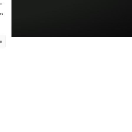
um
Ds
en