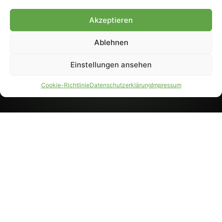
8233). Nachdruck und
Weiterverarbeitung, auch
Akzeptieren
auszugsweise, nur mit
Genehmigung.
Ablehnen
Einstellungen ansehen
IMPRESSUM
DATENSCHUTZ
Cookie-Richtlinie
Datenschutzerklärung
Impressum
PARTNER WERDEN
AGB