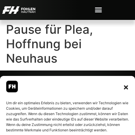
Pause für Plea,
Hoffnung bei
Neuhaus
© 2007-2026 Fohlen-Hautnah.de
Um dir ein optimales Erlebnis zu bieten, verwenden wir Technologien wie
– Alle rechte vorbehalten.
Cookies, um Geräteinformationen zu speichern und/oder darauf
Fohlen-Hautnah.de ist ein
zuzugreifen. Wenn du diesen Technologien zustimmst, können wir Daten
offiziell eingetragenes Magazin
wie das Surfverhalten oder eindeutige IDs auf dieser Website verarbeiten.
bei der Deutschen
Wenn du deine Zustimmung nicht erteilst oder zurückziehst, können
Nationalbibliothek (ISSN 1868-
bestimmte Merkmale und Funktionen beeinträchtigt werden.