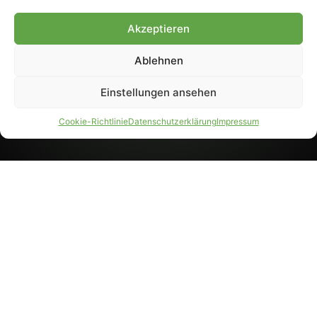
8233). Nachdruck und
Weiterverarbeitung, auch
Akzeptieren
auszugsweise, nur mit
Genehmigung.
Ablehnen
Einstellungen ansehen
IMPRESSUM
DATENSCHUTZ
Cookie-Richtlinie
Datenschutzerklärung
Impressum
PARTNER WERDEN
AGB