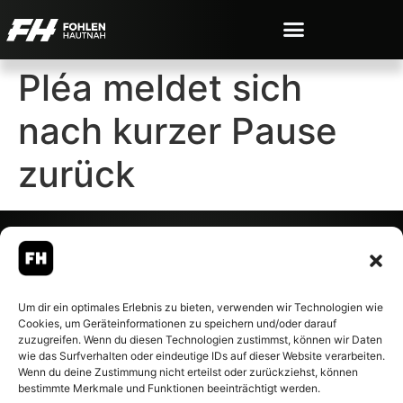
Pléa meldet sich
nach kurzer Pause
zurück
© 2007-2026 Fohlen-Hautnah.de
Um dir ein optimales Erlebnis zu bieten, verwenden wir Technologien wie
– Alle rechte vorbehalten.
Cookies, um Geräteinformationen zu speichern und/oder darauf
Fohlen-Hautnah.de ist ein
zuzugreifen. Wenn du diesen Technologien zustimmst, können wir Daten
offiziell eingetragenes Magazin
wie das Surfverhalten oder eindeutige IDs auf dieser Website verarbeiten.
bei der Deutschen
Wenn du deine Zustimmung nicht erteilst oder zurückziehst, können
Nationalbibliothek (ISSN 1868-
bestimmte Merkmale und Funktionen beeinträchtigt werden.