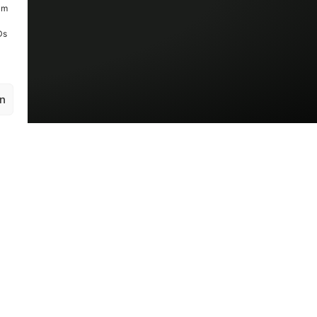
um
Ds
en