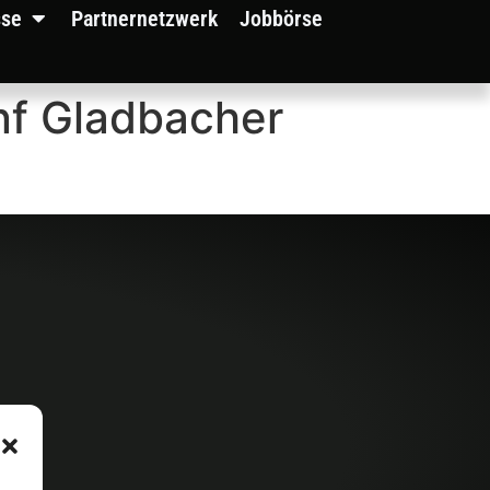
sse
Partnernetzwerk
Jobbörse
nf Gladbacher