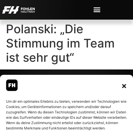
Polanski: „Die
Stimmung im Team
ist sehr gut“
© 2007-2026 Fohlen-Hautnah.de
Um dir ein optimales Erlebnis zu bieten, verwenden wir Technologien wie
– Alle rechte vorbehalten.
Cookies, um Geräteinformationen zu speichern und/oder darauf
Fohlen-Hautnah.de ist ein
zuzugreifen. Wenn du diesen Technologien zustimmst, können wir Daten
offiziell eingetragenes Magazin
wie das Surfverhalten oder eindeutige IDs auf dieser Website verarbeiten.
bei der Deutschen
Wenn du deine Zustimmung nicht erteilst oder zurückziehst, können
Nationalbibliothek (ISSN 1868-
bestimmte Merkmale und Funktionen beeinträchtigt werden.