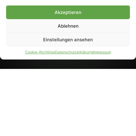
8233). Nachdruck und
Weiterverarbeitung, auch
Akzeptieren
auszugsweise, nur mit
Genehmigung.
Ablehnen
Einstellungen ansehen
IMPRESSUM
DATENSCHUTZ
Cookie-Richtlinie
Datenschutzerklärung
Impressum
PARTNER WERDEN
AGB