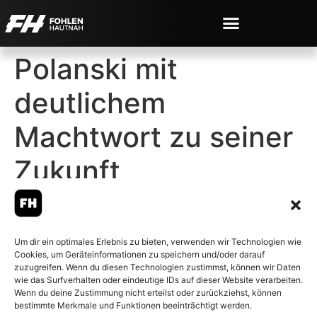
Polanski mit
deutlichem
Machtwort zu seiner
Zukunft
Um dir ein optimales Erlebnis zu bieten, verwenden wir Technologien wie
Cookies, um Geräteinformationen zu speichern und/oder darauf
© 2007-2026 Fohlen-Hautnah.de
zuzugreifen. Wenn du diesen Technologien zustimmst, können wir Daten
– Alle rechte vorbehalten.
wie das Surfverhalten oder eindeutige IDs auf dieser Website verarbeiten.
Wenn du deine Zustimmung nicht erteilst oder zurückziehst, können
Fohlen-Hautnah.de ist ein
bestimmte Merkmale und Funktionen beeinträchtigt werden.
offiziell eingetragenes Magazin