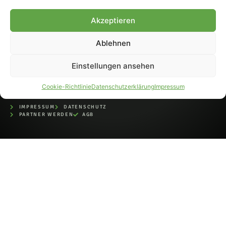
bei der Deutschen
Nationalbibliothek (ISSN 1868-
Akzeptieren
8233). Nachdruck und
Weiterverarbeitung, auch
Ablehnen
auszugsweise, nur mit
Genehmigung.
Einstellungen ansehen
Cookie-Richtlinie
Datenschutzerklärung
Impressum
IMPRESSUM
DATENSCHUTZ
PARTNER WERDEN
AGB