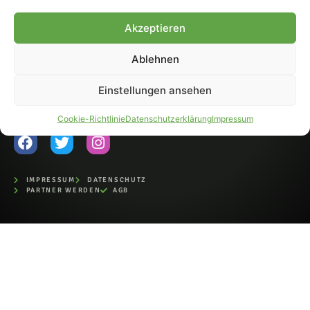
Fohlen-Hautnah.de ist ein
Akzeptieren
offiziell eingetragenes Magazin
bei der Deutschen
Nationalbibliothek (ISSN 1868-
Ablehnen
8233). Nachdruck und
Weiterverarbeitung, auch
Einstellungen ansehen
auszugsweise, nur mit
Genehmigung.
Cookie-Richtlinie
Datenschutzerklärung
Impressum
IMPRESSUM
DATENSCHUTZ
PARTNER WERDEN
AGB