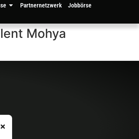
sse
Partnernetzwerk
Jobbörse
alent Mohya