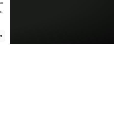
um
Ds
en