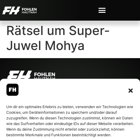
Rätsel um Super-
Juwel Mohya
© 2007-2026 Fohlen-Hautnah.de
– Alle rechte vorbehalten.
Fohlen-Hautnah.de ist ein
Um dir ein optimales Erlebnis zu bieten, verwenden wir Technologien wie
offiziell eingetragenes Magazin
Cookies, um Geräteinformationen zu speichern und/oder darauf
bei der Deutschen
zuzugreifen. Wenn du diesen Technologien zustimmst, können wir Daten
Nationalbibliothek (ISSN 1868-
wie das Surfverhalten oder eindeutige IDs auf dieser Website verarbeiten.
8233). Nachdruck und
Wenn du deine Zustimmung nicht erteilst oder zurückziehst, können
Weiterverarbeitung, auch
bestimmte Merkmale und Funktionen beeinträchtigt werden.
auszugsweise, nur mit