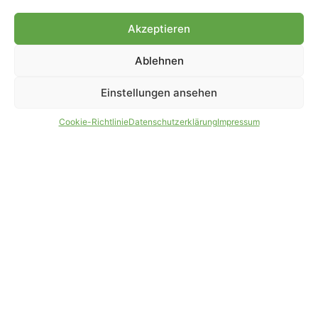
Genehmigung.
Akzeptieren
Ablehnen
IMPRESSUM
DATENSCHUTZ
Einstellungen ansehen
PARTNER WERDEN
AGB
Cookie-Richtlinie
Datenschutzerklärung
Impressum