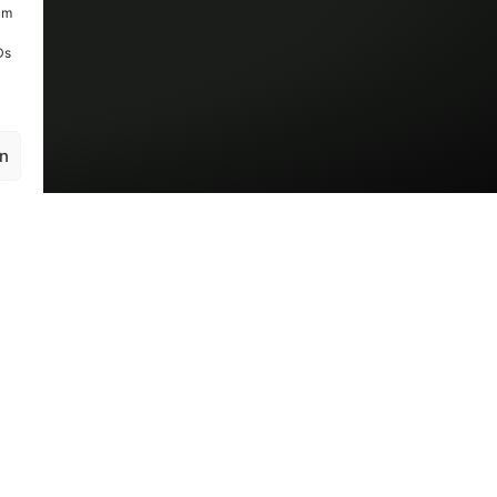
um
Ds
en