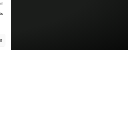
um
Ds
en