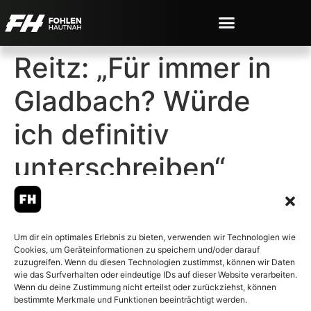
Reitz: „Für immer in
Gladbach? Würde
ich definitiv
unterschreiben“
Um dir ein optimales Erlebnis zu bieten, verwenden wir Technologien wie
Cookies, um Geräteinformationen zu speichern und/oder darauf
© 2007-2026 Fohlen-Hautnah.de
zuzugreifen. Wenn du diesen Technologien zustimmst, können wir Daten
– Alle rechte vorbehalten.
wie das Surfverhalten oder eindeutige IDs auf dieser Website verarbeiten.
Wenn du deine Zustimmung nicht erteilst oder zurückziehst, können
Fohlen-Hautnah.de ist ein
bestimmte Merkmale und Funktionen beeinträchtigt werden.
offiziell eingetragenes Magazin