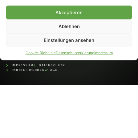
bei der Deutschen
Nationalbibliothek (ISSN 1868-
Akzeptieren
8233). Nachdruck und
Weiterverarbeitung, auch
Ablehnen
auszugsweise, nur mit
Genehmigung.
Einstellungen ansehen
Cookie-Richtlinie
Datenschutzerklärung
Impressum
IMPRESSUM
DATENSCHUTZ
PARTNER WERDEN
AGB