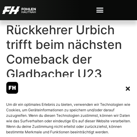
Rückkehrer Urbich
trifft beim nächsten
Comeback der
Gladbacher U23
Um dir ein optimales Erlebnis zu bieten, verwenden wir Technologien wie
Cookies, um Geräteinformationen zu speichern und/oder darauf
© 2007-2026 Fohlen-Hautnah.de
zuzugreifen. Wenn du diesen Technologien zustimmst, können wir Daten
– Alle rechte vorbehalten.
wie das Surfverhalten oder eindeutige IDs auf dieser Website verarbeiten.
Wenn du deine Zustimmung nicht erteilst oder zurückziehst, können
Fohlen-Hautnah.de ist ein
bestimmte Merkmale und Funktionen beeinträchtigt werden.
offiziell eingetragenes Magazin