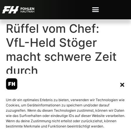
Rüffel vom Chef:
VfL-Held Stöger
macht schwere Zeit
durch
Um dir ein optimales Erlebnis zu bieten, verwenden wir Technologien wie
Cookies, um Geräteinformationen zu speichern und/oder darauf
© 2007-2026 Fohlen-Hautnah.de
zuzugreifen. Wenn du diesen Technologien zustimmst, können wir Daten
– Alle rechte vorbehalten.
wie das Surfverhalten oder eindeutige IDs auf dieser Website verarbeiten.
Wenn du deine Zustimmung nicht erteilst oder zurückziehst, können
Fohlen-Hautnah.de ist ein
bestimmte Merkmale und Funktionen beeinträchtigt werden.
offiziell eingetragenes Magazin