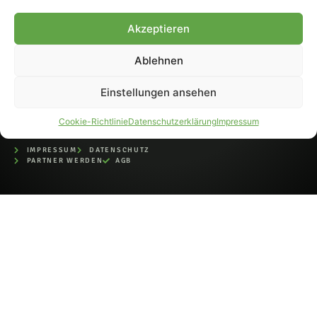
bei der Deutschen
Nationalbibliothek (ISSN 1868-
Akzeptieren
8233). Nachdruck und
Weiterverarbeitung, auch
Ablehnen
auszugsweise, nur mit
Genehmigung.
Einstellungen ansehen
Cookie-Richtlinie
Datenschutzerklärung
Impressum
IMPRESSUM
DATENSCHUTZ
PARTNER WERDEN
AGB