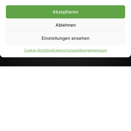
8233). Nachdruck und
Weiterverarbeitung, auch
Akzeptieren
auszugsweise, nur mit
Genehmigung.
Ablehnen
Einstellungen ansehen
IMPRESSUM
DATENSCHUTZ
Cookie-Richtlinie
Datenschutzerklärung
Impressum
PARTNER WERDEN
AGB