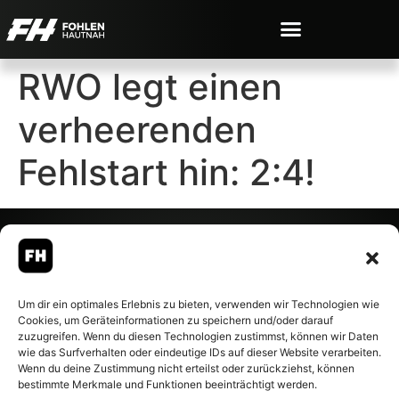
RWO legt einen
verheerenden
Fehlstart hin: 2:4!
© 2007-2026 Fohlen-Hautnah.de
Um dir ein optimales Erlebnis zu bieten, verwenden wir Technologien wie
– Alle rechte vorbehalten.
Cookies, um Geräteinformationen zu speichern und/oder darauf
Fohlen-Hautnah.de ist ein
zuzugreifen. Wenn du diesen Technologien zustimmst, können wir Daten
offiziell eingetragenes Magazin
wie das Surfverhalten oder eindeutige IDs auf dieser Website verarbeiten.
bei der Deutschen
Wenn du deine Zustimmung nicht erteilst oder zurückziehst, können
Nationalbibliothek (ISSN 1868-
bestimmte Merkmale und Funktionen beeinträchtigt werden.