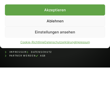
bei der Deutschen
Nationalbibliothek (ISSN 1868-
Akzeptieren
8233). Nachdruck und
Weiterverarbeitung, auch
Ablehnen
auszugsweise, nur mit
Genehmigung.
Einstellungen ansehen
Cookie-Richtlinie
Datenschutzerklärung
Impressum
IMPRESSUM
DATENSCHUTZ
PARTNER WERDEN
AGB