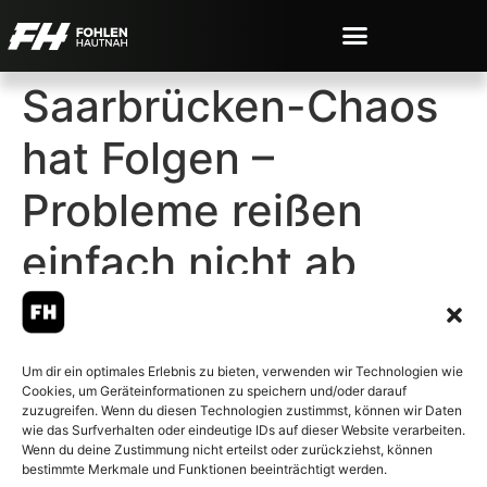
Saarbrücken-Chaos
hat Folgen –
Probleme reißen
einfach nicht ab
Um dir ein optimales Erlebnis zu bieten, verwenden wir Technologien wie
Cookies, um Geräteinformationen zu speichern und/oder darauf
© 2007-2026 Fohlen-Hautnah.de
zuzugreifen. Wenn du diesen Technologien zustimmst, können wir Daten
– Alle rechte vorbehalten.
wie das Surfverhalten oder eindeutige IDs auf dieser Website verarbeiten.
Wenn du deine Zustimmung nicht erteilst oder zurückziehst, können
Fohlen-Hautnah.de ist ein
bestimmte Merkmale und Funktionen beeinträchtigt werden.
offiziell eingetragenes Magazin