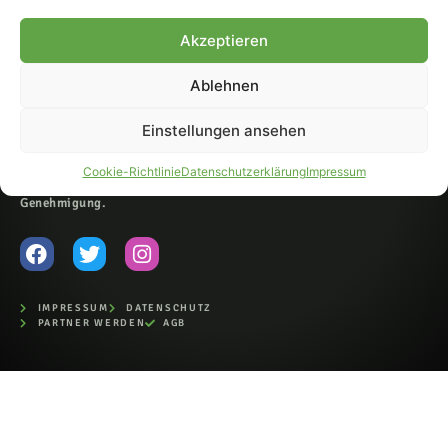
© 2007-2026 Fohlen-Hautnah.de
Akzeptieren
– Alle rechte vorbehalten.
Fohlen-Hautnah.de ist ein
Ablehnen
offiziell eingetragenes Magazin
bei der Deutschen
Nationalbibliothek (ISSN 1868-
Einstellungen ansehen
8233). Nachdruck und
Weiterverarbeitung, auch
Cookie-Richtlinie
Datenschutzerklärung
Impressum
auszugsweise, nur mit
Genehmigung.
IMPRESSUM
DATENSCHUTZ
PARTNER WERDEN
AGB