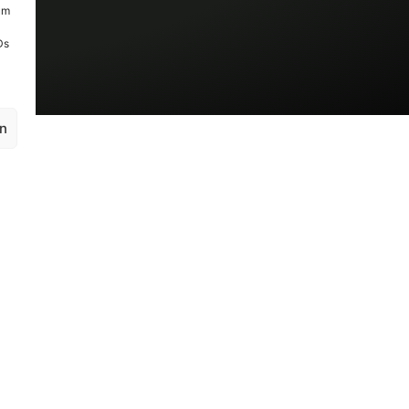
um
Ds
en