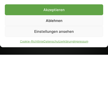
8233). Nachdruck und
Weiterverarbeitung, auch
Akzeptieren
auszugsweise, nur mit
Genehmigung.
Ablehnen
Einstellungen ansehen
IMPRESSUM
DATENSCHUTZ
Cookie-Richtlinie
Datenschutzerklärung
Impressum
PARTNER WERDEN
AGB