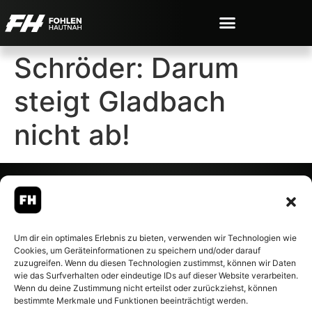
Schröder: Darum
steigt Gladbach
nicht ab!
© 2007-2026 Fohlen-Hautnah.de
Um dir ein optimales Erlebnis zu bieten, verwenden wir Technologien wie
– Alle rechte vorbehalten.
Cookies, um Geräteinformationen zu speichern und/oder darauf
Fohlen-Hautnah.de ist ein
zuzugreifen. Wenn du diesen Technologien zustimmst, können wir Daten
offiziell eingetragenes Magazin
wie das Surfverhalten oder eindeutige IDs auf dieser Website verarbeiten.
bei der Deutschen
Wenn du deine Zustimmung nicht erteilst oder zurückziehst, können
Nationalbibliothek (ISSN 1868-
bestimmte Merkmale und Funktionen beeinträchtigt werden.