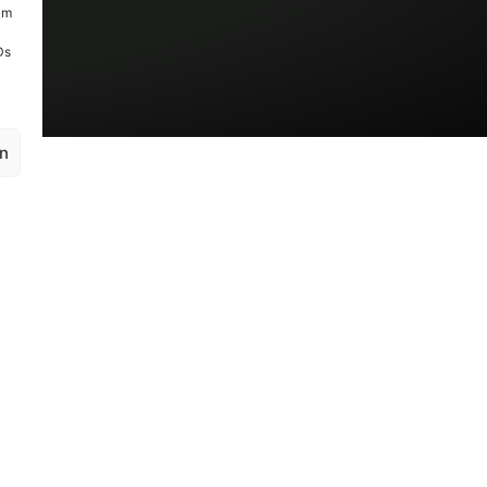
um
Ds
en